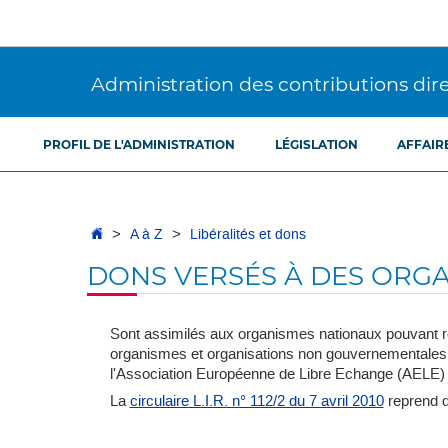
Aller
Aller
à
au
la
contenu
navigation
Administration des contributions dir
PROFIL DE L'ADMINISTRATION
LÉGISLATION
AFFAIR
Accueil
A à Z
Libéralités et dons
DONS VERSÉS À DES ORGA
Sont assimilés aux organismes nationaux pouvant re
organismes et organisations non gouvernementales 
l'Association Européenne de Libre Echange (AELE) et 
La
circulaire L.I.R. n° 112/2 du 7 avril 2010
reprend d