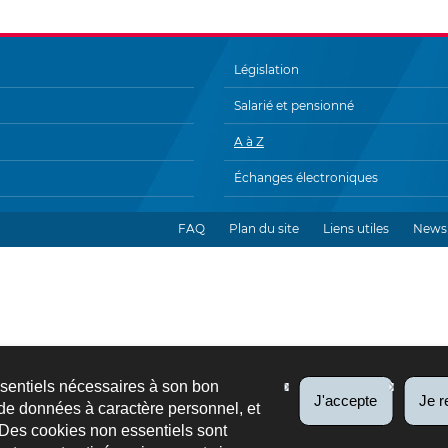
Législation
Salarié et pensionné
A à Z
Échanges électroniques
FAQ
Plan du site
Liens utiles
Newsl
ssentiels nécessaires à son bon
J'accepte
Je r
de données à caractère personnel, et
 Des cookies non essentiels sont