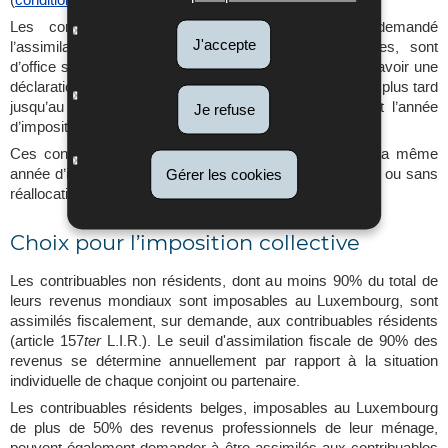
Les contribuables non résidents mariés ayant demandé
J'accepte
l’assimilation et remplissant les conditions y relatives, sont
d’office soumis à une imposition par voie d’assiette, à savoir une
déclaration pour l’impôt sur le revenu doit être remise au plus tard
jusqu’au 31 décembre de l’année d’imposition qui suit l’année
Je refuse
d’imposition pour laquelle ils ont demandé l’assimilation.
Ces contribuables peuvent également demander pour la même
année d’imposition pour une imposition individuelle avec ou sans
Gérer les cookies
réallocation de revenu.
Choix pour l’imposition collective
Les contribuables non résidents, dont au moins 90% du total de
leurs revenus mondiaux sont imposables au Luxembourg, sont
assimilés fiscalement, sur demande, aux contribuables résidents
(article 157
ter
L.I.R.). Le seuil d'assimilation fiscale de 90% des
revenus se détermine annuellement par rapport à la situation
individuelle de chaque conjoint ou partenaire.
Les contribuables résidents belges, imposables au Luxembourg
de plus de 50% des revenus professionnels de leur ménage,