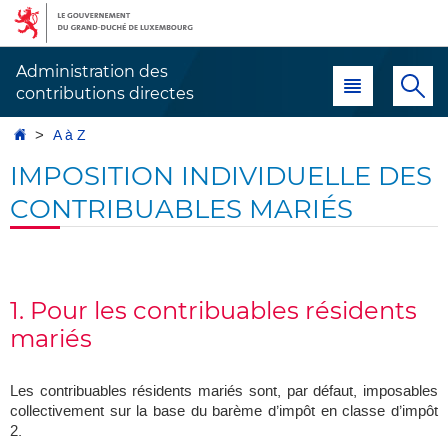
Aller
Aller
à
au
la
contenu
Administration des
Menu principal
Re
navigation
contributions directes
Accueil
A à Z
IMPOSITION INDIVIDUELLE DES
CONTRIBUABLES MARIÉS
1. Pour les contribuables résidents
mariés
Les contribuables résidents mariés sont, par défaut, imposables
collectivement sur la base du barème d’impôt en classe d’impôt
2.