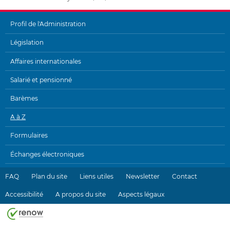
Profil de l'Administration
MENU
Législation
DE
Affaires internationales
NAVIGATION
Salarié et pensionné
Barèmes
A à Z
Formulaires
Échanges électroniques
FAQ
Plan du site
Liens utiles
Newsletter
Contact
Accessibilité
A propos du site
Aspects légaux
Haut