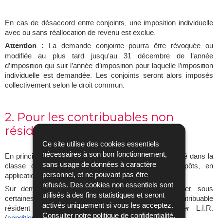
En cas de désaccord entre conjoints, une imposition individuelle
avec ou sans réallocation de revenu est exclue.
Attention :
La demande conjointe pourra être révoquée ou
modifiée au plus tard jusqu’au 31 décembre de l’année
d’imposition qui suit l’année d’imposition pour laquelle l’imposition
individuelle est demandée. Les conjoints seront alors imposés
collectivement selon le droit commun.
2. Pour les contribuables non
résidents mariés
Ce site utilise des cookies essentiels
nécessaires à son bon fonctionnement,
En principe, le contribuable non résident marié est rangé dans la
sans usage de données à caractère
classe d’impôt 1 et imposé selon le barème d’impôts, en
personnel, et ne pouvant pas être
application du droit commun.
refusés. Des cookies non essentiels sont
Sur demande, le contribuable non résident peut opter, sous
utilisés à des fins statistiques et seront
certaines conditions, pour l’assimilation fiscale au contribuable
activés uniquement si vous les acceptez.
résident suivant les dispositions de l’article 157
ter
L.I.R.
Consulter notre
politique de confidentialité
.
(
conditions d’assimilation
).