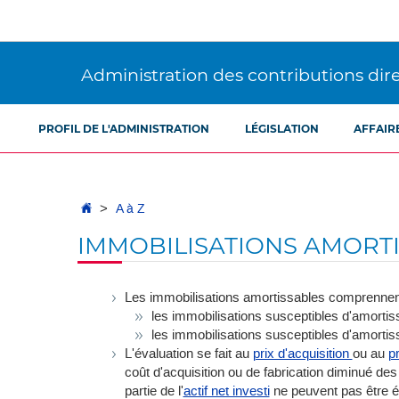
Aller
Aller
à
au
la
contenu
navigation
Administration des contributions dir
PROFIL DE L'ADMINISTRATION
LÉGISLATION
AFFAIR
Accueil
A à Z
IMMOBILISATIONS AMORT
Les immobilisations amortissables comprennen
les immobilisations susceptibles d'amorti
les immobilisations susceptibles d'amorti
L'évaluation se fait au
prix d'acquisition
ou au
pr
coût d'acquisition ou de fabrication diminué d
partie de l'
actif net investi
ne peuvent pas être é