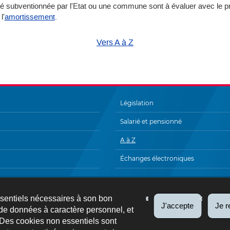
 été subventionnée par l'Etat ou une commune sont à évaluer avec le p
l'
amortissement
.
Vers A à Z
Législation
Salarié et pensionné
A à Z
Échanges électroniques
FAQ
Plan du site
Liens utiles
Newsl
ssentiels nécessaires à son bon
J'accepte
Je r
de données à caractère personnel, et
 Des cookies non essentiels sont