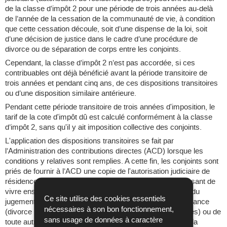
de la classe d’impôt 2 pour une période de trois années au-delà
de l’année de la cessation de la communauté de vie, à condition
que cette cessation découle, soit d’une dispense de la loi, soit
d’une décision de justice dans le cadre d’une procédure de
divorce ou de séparation de corps entre les conjoints.
Cependant, la classe d’impôt 2 n’est pas accordée, si ces
contribuables ont déjà bénéficié avant la période transitoire de
trois années et pendant cinq ans, de ces dispositions transitoires
ou d’une disposition similaire antérieure.
Pendant cette période transitoire de trois années d'imposition, le
tarif de la cote d'impôt dû est calculé conformément à la classe
d’impôt 2, sans qu'il y ait imposition collective des conjoints.
L'application des dispositions transitoires se fait par
l’Administration des contributions directes (ACD) lorsque les
conditions y relatives sont remplies. A cette fin, les conjoints sont
priés de fournir à l’ACD une copie de l'autorisation judiciaire de
résidence séparée ou du jugement de divorce les dispensant de
vivre ensemble. En principe, l’ACD a besoin d’une copie du
Ce site utilise des cookies essentiels
jugement (divorce par consentement mutuel), de l’ordonnance
nécessaires à son bon fonctionnement,
(divorce pour rupture irrémédiable des relations conjugales) ou de
sans usage de données à caractère
toute autre décision de justice équivalente. La rupture de la