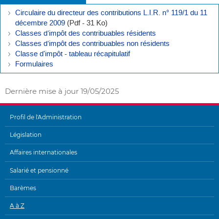
Circulaire du directeur des contributions L.I.R. n° 119/1 du 11
décembre 2009
(Pdf - 31 Ko)
Classes d’impôt des contribuables résidents
Classes d’impôt des contribuables non résidents
Classe d'impôt - tableau récapitulatif
Formulaires
Dernière mise à jour
19/05/2025
Profil de l'Administration
MENU
Législation
DE
Affaires internationales
NAVIGATION
Salarié et pensionné
Barèmes
A à Z