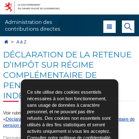
Aller
Aller
à
au
la
contenu
Administration des
Menu principal
Re
navigation
contributions directes
Accueil
A à Z
DÉCLARATION DE LA RETENUE
D’IMPÔT SUR RÉGIME
COMPLÉMENTAIRE DE
PENSION POUR
Ce site utilise des cookies essentiels
INDÉPENDANTS (LRCPI)
nécessaires à son bon fonctionnement,
sans usage de données à caractère
personnel, et ne pouvant pas être
Voir rubrique «Échanges électroniques», sous rubrique
refusés. Des cookies non essentiels sont
«
Déclaration de la retenue d’impôt sur régime complémentaire de
utilisés à des fins statistiques et seront
pension pour indépendants (LRCPi)
»
activés uniquement si vous les acceptez.
Consulter notre
politique de confidentialité
.
Dernière mise à jour
17/07/2025