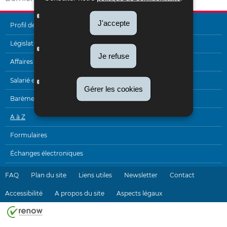
J'accepte
Profil de l'Administration
MENU
Législation
Je refuse
DE
Affaires internationales
NAVIGATION
Salarié et pensionné
Gérer les cookies
Barèmes
A à Z
Formulaires
Échanges électroniques
FAQ
Plan du site
Liens utiles
Newsletter
Contact
Accessibilité
A propos du site
Aspects légaux