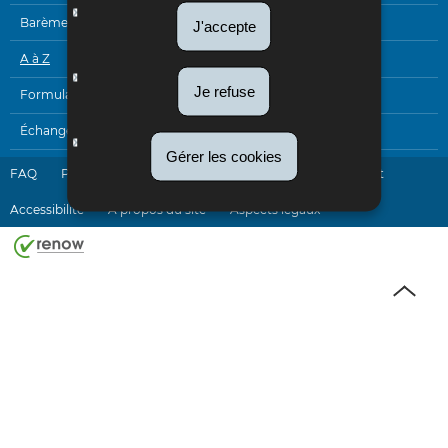
Barèmes
J'accepte
A à Z
Je refuse
Formulaires
Échanges électroniques
Gérer les cookies
FAQ
Plan du site
Liens utiles
Newsletter
Contact
Accessibilité
A propos du site
Aspects légaux
Haut
de
page