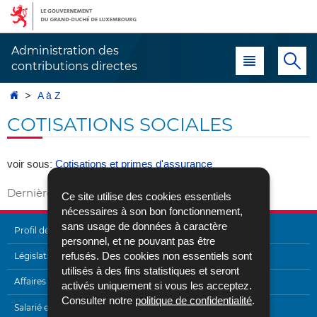
Aller
Aller
à
au
la
contenu
Administration des
Menu principal
Re
navigation
contributions directes
Accueil
A à Z
COTISATIONS SOCIALES
voir sous:
Cotisations et primes d'assurance
Dernière mise à jour
02/05/2017
Ce site utilise des cookies essentiels
nécessaires à son bon fonctionnement,
sans usage de données à caractère
Profil de l'Administration
personnel, et ne pouvant pas être
refusés. Des cookies non essentiels sont
MENU
Législation
utilisés à des fins statistiques et seront
DE
Affaires internationales
activés uniquement si vous les acceptez.
Consulter notre
politique de confidentialité
.
NAVIGATION
Salarié et pensionné