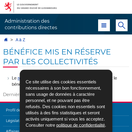
Aller
Aller
à
au
la
contenu
Administration des
Menu principal
Re
navigation
contributions directes
Accueil
A à Z
BÉNÉFICE MIS EN RÉSERVE
PAR LES COLLECTIVITÉS
Le
revenu imposable
des
collectivités
comprend tant le
Ce site utilise des cookies essentiels
bénéfice distribué que le bénéfice mis en réserve.
nécessaires à son bon fonctionnement,
sans usage de données à caractère
Dernière mise à jour
28/04/2017
personnel, et ne pouvant pas être
refusés. Des cookies non essentiels sont
Profil de l'Administration
utilisés à des fins statistiques et seront
activés uniquement si vous les acceptez.
MENU
Législation
Consulter notre
politique de confidentialité
.
Affaires internationales