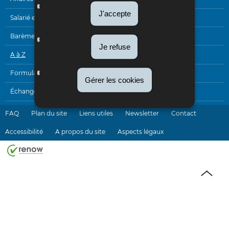
DE
J'accepte
NAVIGATION
Salarié et pensionné
Barèmes
Je refuse
A à Z
Formulaires
Gérer les cookies
Échanges électroniques
FAQ
Plan du site
Liens utiles
Newsletter
Contact
Accessibilité
A propos du site
Aspects légaux
Haut
de
page