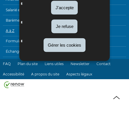
DE
J'accepte
NAVIGATION
Salarié et pensionné
Barèmes
Je refuse
A à Z
Formulaires
Gérer les cookies
Échanges électroniques
FAQ
Plan du site
Liens utiles
Newsletter
Contact
Accessibilité
A propos du site
Aspects légaux
Haut
de
page