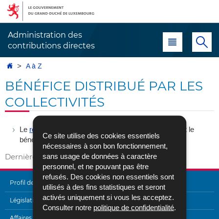
Aller
Aller
à
au
la
contenu
Administration des
Menu principal
Re
navigation
contributions directes
Accueil
A à Z
BÉNÉFICE DISTRIBUÉ PAR LES
COLLECTIVITÉS
Le
revenu imposable
des
collectivités
comprend tant le
Ce site utilise des cookies essentiels
bénéfice distribué que le bénéfice mis en réserve.
nécessaires à son bon fonctionnement,
sans usage de données à caractère
Dernière mise à jour
28/04/2017
personnel, et ne pouvant pas être
refusés. Des cookies non essentiels sont
Profil de l'Administration
utilisés à des fins statistiques et seront
activés uniquement si vous les acceptez.
MENU
Législation
Consulter notre
politique de confidentialité
.
Affaires internationales