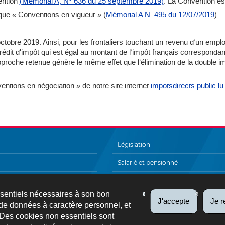
ention
(Mémorial A, N° 636 du 25 septembre 2019)
. La Convention est
que « Conventions en vigueur » (
Mémorial A N 495 du 12/07/2019
).
tobre 2019. Ainsi, pour les frontaliers touchant un revenu d’un emploi 
rédit d'impôt qui est égal au montant de l’impôt français correspondan
proche retenue génère le même effet que l’élimination de la double i
entions en négociation » de notre site internet
impotsdirects.public.lu
Législation
Salarié et pensionné
A à Z
ssentiels nécessaires à son bon
Échanges électroniques
J'accepte
Je r
de données à caractère personnel, et
 Des cookies non essentiels sont
FAQ
Plan du site
Liens utiles
Newsl