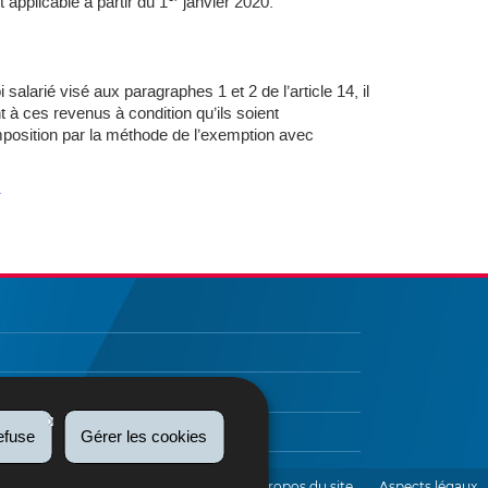
 applicable à partir du 1
janvier 2020.
salarié visé aux paragraphes 1 et 2 de l’article 14, il
t à ces revenus à condition qu’ils soient
mposition par la méthode de l’exemption avec
.
efuse
Gérer les cookies
etter
Contact
Accessibilité
A propos du site
Aspects légaux