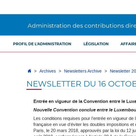
Aller
Aller
à
au
la
contenu
navigation
Administration des contributions dir
PROFIL DE L'ADMINISTRATION
LÉGISLATION
AFFAIR
Accueil
Archives
Newsletters Archive
Newsletter 2
NEWSLETTER DU 16 OCTOB
Entrée en vigueur
de la Convention entre le Luxe
Nouvelle Convention conclue entre le Luxembourg
Les conditions requises pour l’entrée en vigueur 
française en vue d’éviter les doubles impositions et de
Paris, le 20 mars 2018, approuvés par la loi du 12 ju