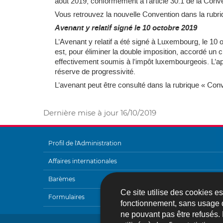
août 2019, conformément à l’article 30.1 de la Conv
Vous retrouvez la nouvelle Convention dans la rubri
Avenant y relatif signé le 10 octobre 2019
L’Avenant y relatif a été signé à Luxembourg, le 10 oc
est, pour éliminer la double imposition, accordé un c
effectivement soumis à l’impôt luxembourgeois. L’ap
réserve de progressivité.
L’avenant peut être consulté dans la rubrique « Conv
Dernière mise à jour
16/10/2019
Profil de l'Administration
MENU
Affaires internationales
DE
Barèmes
NAVIGATION
Ce site utilise des cookies e
Formulaires
fonctionnement, sans usage 
ne pouvant pas être refusés.