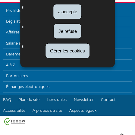
Profil de l'Administration
J'accepte
MENU
Législation
Je refuse
DE
Affaires internationales
NAVIGATION
Salarié et pensionné
Gérer les cookies
Barèmes
A à Z
Formulaires
Échanges électroniques
FAQ
Plan du site
Liens utiles
Newsletter
Contact
Accessibilité
A propos du site
Aspects légaux
Haut