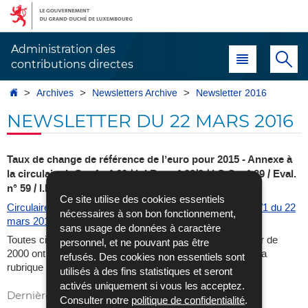
Aller
Aller
à
au
la
contenu
Administration des
Menu principal
Re
navigation
contributions directes
Accueil
Archives
Newsletters Archive
Newsletter 2016
NEWSLETTER DU 22 MARS 2016
Taux de change de référence de l’euro pour 2015 - Annexe à
la circulaire L.G. - A n° 60 / L.I.R. – n° 23/3 / I.C.C. n° 39 / Eval.
n° 59 / I.Fort. n° 49
Ce site utilise des cookies essentiels
Circulaire du directeur des contributions L.G. - A n° 60bis/1 du 22
nécessaires à son bon fonctionnement,
mars 2016
sans usage de données à caractère
Toutes circulaires et notes administratives émises à partir de
personnel, et ne pouvant pas être
2000 ont été publiées dans le
recueil de circulaires
dans la
refusés. Des cookies non essentiels sont
rubrique «législation» du site internet de l’ACD.
utilisés à des fins statistiques et seront
activés uniquement si vous les acceptez.
Dernière mise à jour
30/12/2016
Consulter notre
politique de confidentialité
.