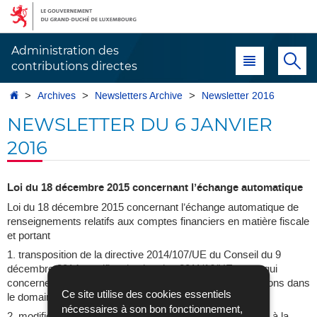
Aller
Aller
à
au
la
contenu
Administration des
Menu principal
Re
navigation
contributions directes
Accueil
Archives
Newsletters Archive
Newsletter 2016
NEWSLETTER DU 6 JANVIER
2016
Loi du 18 décembre 2015 concernant l’échange automatique
Loi du 18 décembre 2015 concernant l’échange automatique de
renseignements relatifs aux comptes financiers en matière fiscale
et portant
1. transposition de la directive 2014/107/UE du Conseil du 9
décembre 2014 modifiant la directive 2011/16/UE en ce qui
concerne l’échange automatique et obligatoire d’informations dans
Ce site utilise des cookies essentiels
le domaine fiscal;
nécessaires à son bon fonctionnement,
2. modification de la loi modifiée du 29 mars 2013 relative à la