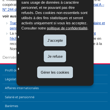
sans usage de données à caractère
coopération administrative dans le domaine fiscal (
Mémorial A –
personnel, et ne pouvant pas être
N° 244 du 24 décembre 2015, page 5968
).
refusés. Des cookies non essentiels sont
voir aussi:
utilisés à des fins statistiques et seront
activés uniquement si vous les acceptez.
Transmission électronique des extraits de compte salaire et
Consulter notre
politique de confidentialité
.
pension (ECSP) - Directive coopération 2011/16/UE
La référence à la
loi du 18 décembre 2015 concernant
l’échange automatique
se fait sous une forme abrégée en
J'accepte
recourant à l’intitulé «loi du 18 décembre 2015 relative à la
Norme commune de déclaration (NCD)».
Je refuse
Dernière mise à jour
30/12/2016
Profil de l'Administration
Gérer les cookies
MENU
Législation
DE
Affaires internationales
NAVIGATION
Salarié et pensionné
Barèmes