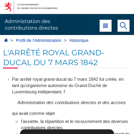
Aller
Aller
à
au
la
contenu
Administration des
Menu principal
Re
navigation
contributions directes
Accueil
Profil de l'Administration
Historique
L'ARRÊTÉ ROYAL GRAND-
DUCAL DU 7 MARS 1842
Par arrêté royal grand-ducal du 7 mars 1842 fut créée, en
tant qu'organisme autonome du Grand-Duché de
Luxembourg indépendant, l'
Administration des contributions directes et des accises
qui avait comme objet
l'assiette, la répartition et le recouvrement des diverses
contributions directes,