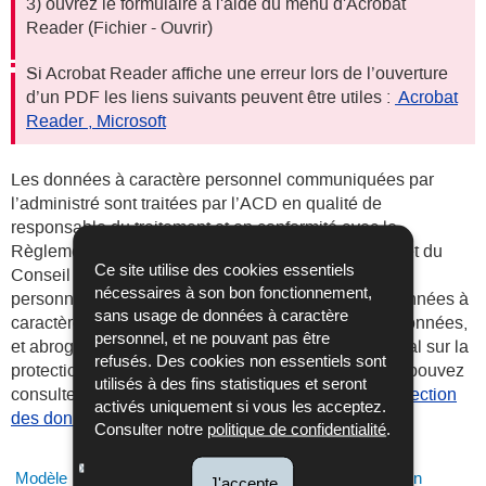
3) ouvrez le formulaire à l'aide du menu d'Acrobat
Reader (Fichier - Ouvrir)
Si Acrobat Reader affiche une erreur lors de l’ouverture
d’un PDF les liens suivants peuvent être utiles :
Acrobat
Reader ,
Microsoft
Les données à caractère personnel communiquées par
l’administré sont traitées par l’ACD en qualité de
responsable du traitement et en conformité avec le
Règlement (UE) 2016/679 du Parlement Européen et du
Ce site utilise des cookies essentiels
Conseil du 27 avril 2016 relatif à la protection des
nécessaires à son bon fonctionnement,
personnes physiques à l'égard du traitement des données à
sans usage de données à caractère
caractère personnel et à la libre circulation de ces données,
personnel, et ne pouvant pas être
et abrogeant la directive 95/46/CE (règlement général sur la
refusés. Des cookies non essentiels sont
protection des données). Pour plus de détails, vous pouvez
utilisés à des fins statistiques et seront
consulter la rubrique «
Règlement général sur la protection
activés uniquement si vous les acceptez.
des données (RGPD)
».
Consulter notre
politique de confidentialité
.
Modèle
Dénomination
J'accepte