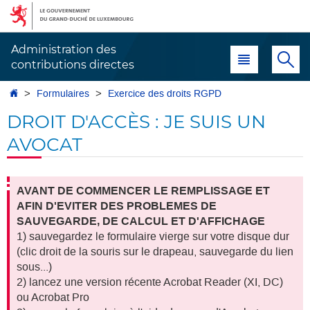
Aller
Aller
à
au
la
contenu
Administration des
Menu principal
Re
navigation
contributions directes
Accueil
Formulaires
Exercice des droits RGPD
DROIT D'ACCÈS : JE SUIS UN
AVOCAT
AVANT DE COMMENCER LE REMPLISSAGE ET
AFIN D'EVITER DES PROBLEMES DE
SAUVEGARDE, DE CALCUL ET D'AFFICHAGE
1) sauvegardez le formulaire vierge sur votre disque dur
(clic droit de la souris sur le drapeau, sauvegarde du lien
sous...)
2) lancez une version récente Acrobat Reader (XI, DC)
ou Acrobat Pro