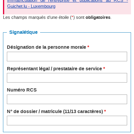
Immatriculation de l’entreprise et publications au RCS -
Guichet.lu - Luxembourg
Les champs marqués d’une étoile (
*
) sont
obligatoires
.
Signalétique
Désignation de la personne morale
*
Représentant légal / prestataire de service
*
Numéro RCS
N° de dossier / matricule (11/13 caractères)
*