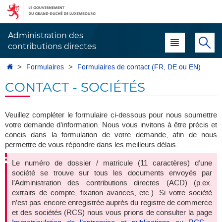
Aller
Aller
à
au
la
contenu
Administration des
Menu principal
Re
navigation
contributions directes
Accueil
Formulaires
Formulaires de contact (FR, DE ou EN)
CONTACT - SOCIÉTÉS
Veuillez compléter le formulaire ci-dessous pour nous soumettre
votre demande d’information. Nous vous invitons à être précis et
concis dans la formulation de votre demande, afin de nous
permettre de vous répondre dans les meilleurs délais.
Le numéro de dossier / matricule (11 caractères) d’une
société se trouve sur tous les documents envoyés par
l’Administration des contributions directes (ACD) (p.ex.
extraits de compte, fixation avances, etc.). Si votre société
n’est pas encore enregistrée auprès du registre de commerce
et des sociétés (RCS) nous vous prions de consulter la page