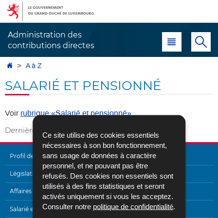
Aller
Aller
à
au
la
contenu
Administration des
Menu principal
Re
navigation
contributions directes
Accueil
A à Z
SALARIÉ ET PENSIONNÉ
Voir
rubrique «Salarié et pensionné»
Dernière mise à jour
31/01/2022
Ce site utilise des cookies essentiels
nécessaires à son bon fonctionnement,
sans usage de données à caractère
Profil de l'Administration
personnel, et ne pouvant pas être
MENU
Législation
refusés. Des cookies non essentiels sont
utilisés à des fins statistiques et seront
DE
Affaires internationales
activés uniquement si vous les acceptez.
NAVIGATION
Consulter notre
politique de confidentialité
.
Salarié et pensionné