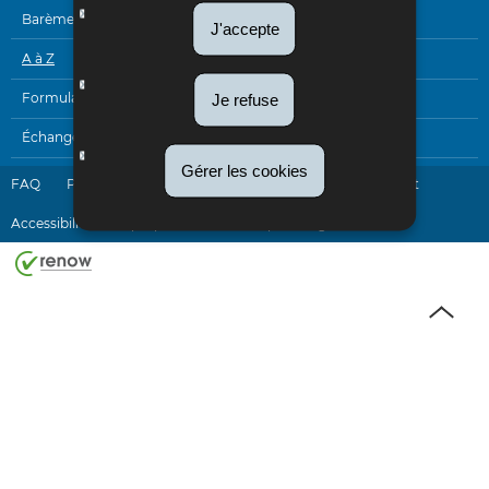
Barèmes
J'accepte
A à Z
Formulaires
Je refuse
Échanges électroniques
Gérer les cookies
FAQ
Plan du site
Liens utiles
Newsletter
Contact
Accessibilité
A propos du site
Aspects légaux
Haut
de
page