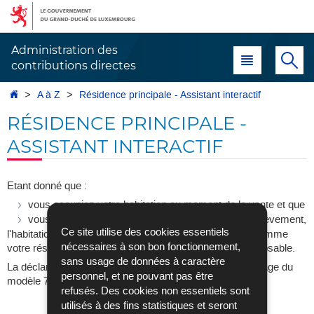
Aller
Aller
à
au
la
contenu
Administration des
Menu principal
Re
navigation
contributions directes
Accueil
A à Z
Résidence principale - Assistant interactif
RÉSIDENCE PRINCIPALE -
ASSISTANT INTERACTIF
Etant donné que :
vous occupiez votre habitation au moment de la vente et que
vous l'occupiez à la suite de l'acquisition ou de l'achèvement,
Ce site utilise des cookies essentiels
l'habitation remplit les conditions pour être considérée comme
nécessaires à son bon fonctionnement,
votre résidence principale et sa réalisation n'est pas imposable.
sans usage de données à caractère
La déclaration peut se faire en remplissant la première page du
personnel, et ne pouvant pas être
modèle 700.
refusés. Des cookies non essentiels sont
utilisés à des fins statistiques et seront