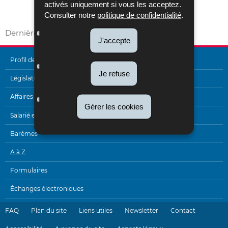
Retour vers le début de l'assistant interactif
activés uniquement si vous les acceptez.
Retour vers A à Z
Consulter notre
politique de confidentialité
.
Dernière mise à jour
08/08/2024
J'accepte
Profil de l'Administration
Je refuse
MENU
Législation
DE
Affaires internationales
Gérer les cookies
NAVIGATION
Salarié et pensionné
Barèmes
A à Z
Formulaires
Échanges électroniques
FAQ
Plan du site
Liens utiles
Newsletter
Contact