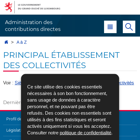
Aller
Aller
à
au
la
contenu
Administration des
Menu principal
Re
navigation
contributions directes
Accueil
A à Z
PRINCIPAL ÉTABLISSEMENT
DES COLLECTIVITÉS
Voir :
Siège statutaire ou principal établissement des collectivités
Ce site utilise des cookies essentiels
Vers A à Z
nécessaires à son bon fonctionnement,
sans usage de données à caractère
Dernière mise à jour
09/03/2017
personnel, et ne pouvant pas être
refusés. Des cookies non essentiels sont
Profil de l'Administration
utilisés à des fins statistiques et seront
activés uniquement si vous les acceptez.
MENU
Législation
Consulter notre
politique de confidentialité
.