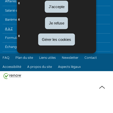
DE
Affaires internationales
J'accepte
NAVIGATION
Salarié et pensionné
Barèmes
Je refuse
A à Z
Formulaires
Gérer les cookies
Échanges électroniques
FAQ
Plan du site
Liens utiles
Newsletter
Contact
Accessibilité
A propos du site
Aspects légaux
Haut
de
page