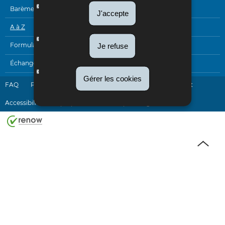
Barèmes
J'accepte
A à Z
Formulaires
Je refuse
Échanges électroniques
Gérer les cookies
FAQ
Plan du site
Liens utiles
Newsletter
Contact
Accessibilité
A propos du site
Aspects légaux
Haut
de
page