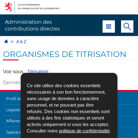
Aller
Aller
à
au
la
contenu
Administration des
Menu principal
Re
navigation
contributions directes
Accueil
A à Z
ORGANISMES DE TITRISATION
Voir sous :
Titrisation
Dernière mise à jour
16/09/2016
Ce site utilise des cookies essentiels
nécessaires à son bon fonctionnement,
sans usage de données à caractère
Profil de l'Administration
personnel, et ne pouvant pas être
MENU
Législation
refusés. Des cookies non essentiels sont
utilisés à des fins statistiques et seront
DE
Affaires internationales
activés uniquement si vous les acceptez.
NAVIGATION
Consulter notre
politique de confidentialité
.
Salarié et pensionné