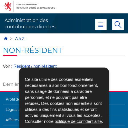
Aller
Aller
à
au
la
contenu
Administration des
Menu principal
Re
navigation
contributions directes
Accueil
A à Z
NON-RÉSIDENT
Voir :
Résident / non-résident
Vers A à Z
Ce site utilise des cookies essentiels
Dernière mise à jour
02/05/2017
nécessaires à son bon fonctionnement,
sans usage de données à caractère
personnel, et ne pouvant pas être
Profil de l'Administration
refusés. Des cookies non essentiels sont
utilisés à des fins statistiques et seront
MENU
Législation
activés uniquement si vous les acceptez.
DE
Affaires internationales
Consulter notre
politique de confidentialité
.