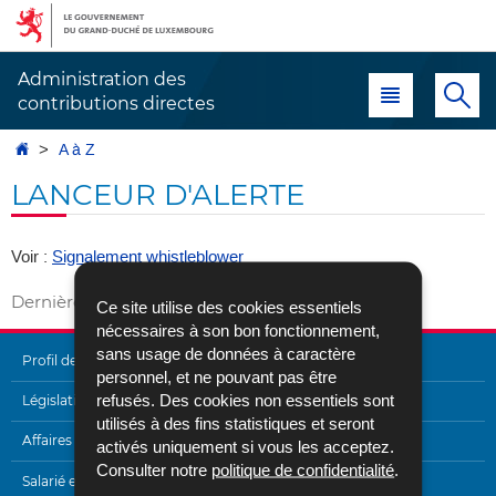
Aller
Aller
à
au
la
contenu
Administration des
Menu principal
Re
navigation
contributions directes
Accueil
A à Z
LANCEUR D'ALERTE
Voir :
Signalement whistleblower
Dernière mise à jour
20/02/2024
Ce site utilise des cookies essentiels
nécessaires à son bon fonctionnement,
sans usage de données à caractère
Profil de l'Administration
personnel, et ne pouvant pas être
refusés. Des cookies non essentiels sont
MENU
Législation
utilisés à des fins statistiques et seront
DE
Affaires internationales
activés uniquement si vous les acceptez.
Consulter notre
politique de confidentialité
.
NAVIGATION
Salarié et pensionné