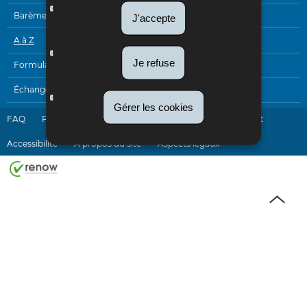
Barèmes
J'accepte
A à Z
Je refuse
Formulaires
Échanges électroniques
Gérer les cookies
FAQ
Plan du site
Liens utiles
Newsletter
Contact
Accessibilité
A propos du site
Aspects légaux
Haut
de
page