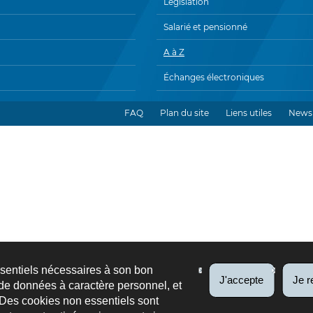
Législation
Salarié et pensionné
A à Z
Échanges électroniques
FAQ
Plan du site
Liens utiles
Newsl
ssentiels nécessaires à son bon
J'accepte
Je r
de données à caractère personnel, et
 Des cookies non essentiels sont