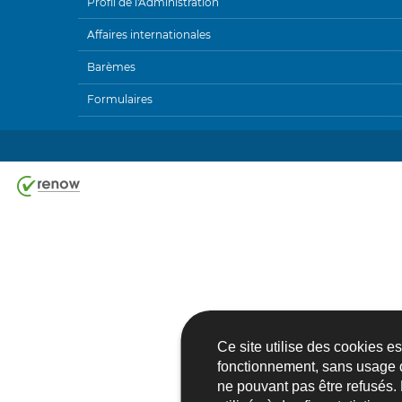
Profil de l'Administration
MENU
Affaires internationales
DE
Barèmes
NAVIGATION
Formulaires
Ce site utilise des cookies e
fonctionnement, sans usage 
ne pouvant pas être refusés.