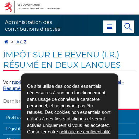
Aller
Aller
à
au
la
contenu
Administration des
Menu principal
Re
navigation
contributions directes
Accueil
A à Z
IMPÔT SUR LE REVENU (I.R.)
RÉSUMÉ EN DEUX LANGUES
Voir
rubrique «Législation», sous rubrique «Mémento fiscal -
Ce site utilise des cookies essentiels
Résumé des impôts directs perçus en deux langues»
nécessaires à son bon fonctionnement,
sans usage de données à caractère
Dernière mise à jour
21/07/2021
personnel, et ne pouvant pas être
refusés. Des cookies non essentiels sont
Profil de l'Administration
utilisés à des fins statistiques et seront
activés uniquement si vous les acceptez.
MENU
Législation
Consulter notre
politique de confidentialité
.