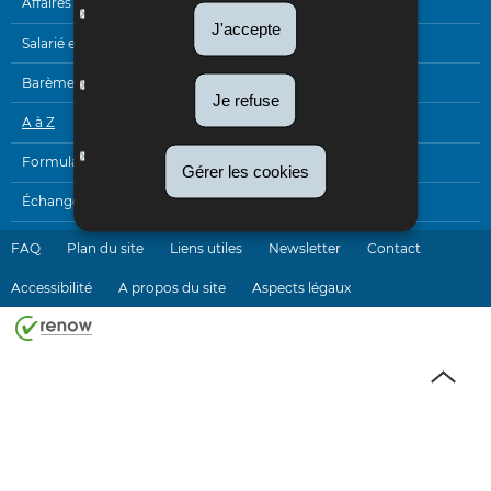
DE
Affaires internationales
J'accepte
NAVIGATION
Salarié et pensionné
Barèmes
Je refuse
A à Z
Formulaires
Gérer les cookies
Échanges électroniques
FAQ
Plan du site
Liens utiles
Newsletter
Contact
Accessibilité
A propos du site
Aspects légaux
Haut
de
page