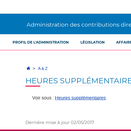
Aller
Aller
à
au
la
contenu
navigation
Administration des contributions dir
PROFIL DE L'ADMINISTRATION
LÉGISLATION
AFFAIR
Accueil
A à Z
HEURES SUPPLÉMENTAIR
Voir sous :
Heures supplémentaires
Dernière mise à jour
02/05/2017