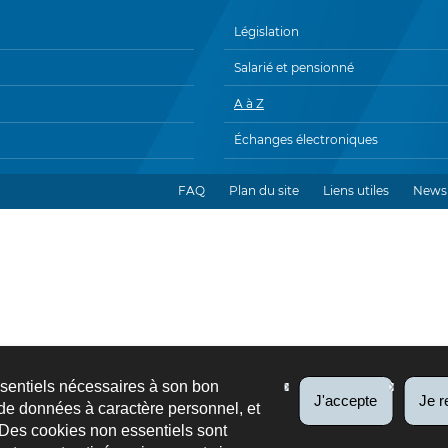
Législation
Salarié et pensionné
A à Z
Échanges électroniques
FAQ
Plan du site
Liens utiles
Newsl
ssentiels nécessaires à son bon
J'accepte
Je r
de données à caractère personnel, et
 Des cookies non essentiels sont