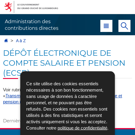
Aller
Aller
à
au
la
contenu
Administration des
Menu principal
Re
navigation
contributions directes
Accueil
A à Z
DÉPÔT ÉLECTRONIQUE DE
COMPTE SALAIRE ET PENSION
(ECSP)
Ce site utilise des cookies essentiels
Voir rubrique «Échanges électroniques», sous-rubrique
nécessaires à son bon fonctionnement,
«
Transmission électronique des extraits de compte salaire et
sans usage de données à caractère
pension (ECSP) - Directive coopération 2011/16/UE
»
personnel, et ne pouvant pas être
refusés. Des cookies non essentiels sont
Vers A à Z
utilisés à des fins statistiques et seront
Dernière mise à jour
02/05/2017
activés uniquement si vous les acceptez.
Consulter notre
politique de confidentialité
.