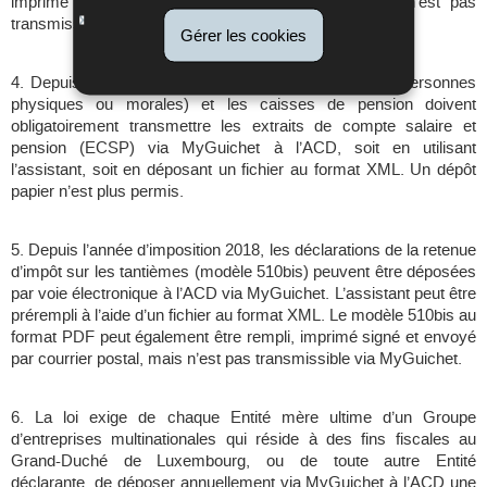
imprimé signé et envoyé par courrier postal, mais n’est pas
transmissible via MyGuichet ;
Gérer les cookies
4. Depuis l’année d’imposition 2014, les employeurs (personnes
physiques ou morales) et les caisses de pension doivent
obligatoirement transmettre les extraits de compte salaire et
pension (ECSP) via MyGuichet à l’ACD, soit en utilisant
l’assistant, soit en déposant un fichier au format XML. Un dépôt
papier n’est plus permis.
5. Depuis l’année d’imposition 2018, les déclarations de la retenue
d’impôt sur les tantièmes (modèle 510bis) peuvent être déposées
par voie électronique à l’ACD via MyGuichet. L’assistant peut être
prérempli à l’aide d’un fichier au format XML. Le modèle 510bis au
format PDF peut également être rempli, imprimé signé et envoyé
par courrier postal, mais n’est pas transmissible via MyGuichet.
6. La loi exige de chaque Entité mère ultime d’un Groupe
d’entreprises multinationales qui réside à des fins fiscales au
Grand-Duché de Luxembourg, ou de toute autre Entité
déclarante, de déposer annuellement via MyGuichet à l’ACD une