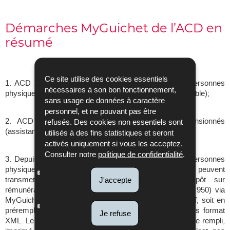
Démarches MyGuichet de l’ACD en
résumé
Ce site utilise des cookies essentiels
1. ACD : Déclaration pour l’impôt sur le revenu des personnes
nécessaires à son bon fonctionnement,
physiques résidentes et non résidentes (.PDF transmissible);
sans usage de données à caractère
personnel, et ne pouvant pas être
2. ACD : Décompte annuel pour salariés ou pensionnés
refusés. Des cookies non essentiels sont
(assistant).
utilisés à des fins statistiques et seront
activés uniquement si vous les acceptez.
Consulter notre
politique de confidentialité
.
3. Depuis l’année d’imposition 2017, les employeurs (personnes
physiques ou morales) et les caisses de pension peuvent
transmettre les déclarations de la retenue d’impôt sur
J'accepte
rémunérations et des crédits d’impôt bonifiés (modèle 950) via
MyGuichet à l’ACD, soit en utilisant l’assistant interactif, soit en
préremplissant l’assistant avec un fichier structuré sous format
Je refuse
XML. Le modèle 950 au format PDF peut également être rempli,