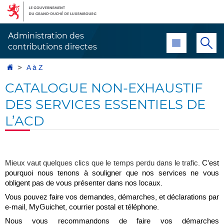
Aller
Aller
à
au
la
contenu
Administration des
Menu principal
Re
navigation
contributions directes
Accueil
A à Z
CATALOGUE NON-EXHAUSTIF
DES SERVICES ESSENTIELS DE
L’ACD
Mieux vaut quelques clics que le temps perdu dans le trafic.
C’est
pourquoi nous tenons à souligner que nos services ne vous
obligent pas de vous présenter dans nos locaux.
Vous pouvez faire vos demandes, démarches, et déclarations par
e-mail, MyGuichet, courrier postal et téléphone.
Nous vous recommandons de faire vos démarches