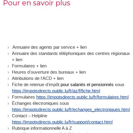
Pour en savoir plus
Annuaire des agents par service + lien
Annuaire des standards téléphoniques des centres régionaux
+ lien
Formulaires + lien
Heures d'ouverture des bureaux + lien
Attributions de l’ACD + lien
Fiche de retenue d'impôt
pour salariés et pensionnés
sous
https://impotsdirects.public.lu/fr/az/f/fiche.html
Formulaires
https://impotsdirects.public.lu/fr/formulaires.html
Échanges électroniques sous
https://impotsdirects.public.lu/fr/echanges_electroniques.html
Contact – Helpline
https://impotsdirects.public.lu/fr/support/contact.html
Rubrique informationnelle A à Z