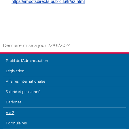
https://impotsdirects.public.lu/fr/az.html
Dernière mise à jour
22/01/2024
Profil de l'Administration
MENU
Législation
DE
Affaires internationales
NAVIGATION
Salarié et pensionné
Barèmes
A à Z
Formulaires