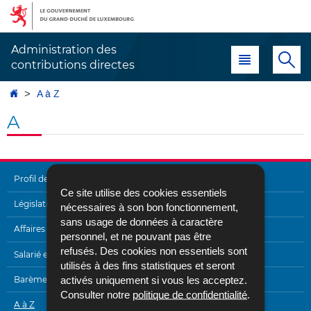
Aller
Aller
à
au
la
contenu
Administration des
Menu principal
Re
navigation
contributions directes
Accueil
A à Z
A
Profil de l'Administration
Ce site utilise des cookies essentiels
MENU
Législation
nécessaires à son bon fonctionnement,
sans usage de données à caractère
DE
Affaires internationales
personnel, et ne pouvant pas être
NAVIGATION
refusés. Des cookies non essentiels sont
Salarié et pensionné
utilisés à des fins statistiques et seront
activés uniquement si vous les acceptez.
Barèmes
Consulter notre
politique de confidentialité
.
A à Z