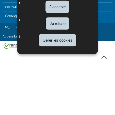
J'accepte
Formulaires
Échanges électroniques
Je refuse
FAQ
Plan du site
Liens utiles
Newsletter
Contact
Accessibilité
A propos du site
Aspects légaux
Gérer les cookies
Haut
de
page