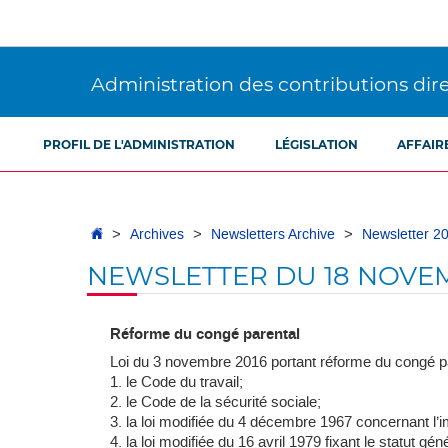
Aller
Aller
à
au
la
contenu
navigation
Administration des contributions dir
PROFIL DE L'ADMINISTRATION
LÉGISLATION
AFFAIR
Accueil
Archives
Newsletters Archive
Newsletter 2
NEWSLETTER DU 18 NOVEM
Réforme du congé parental
Loi du 3 novembre 2016 portant réforme du congé pa
1. le Code du travail;
2. le Code de la sécurité sociale;
3. la loi modifiée du 4 décembre 1967 concernant l’i
4. la loi modifiée du 16 avril 1979 fixant le statut gén