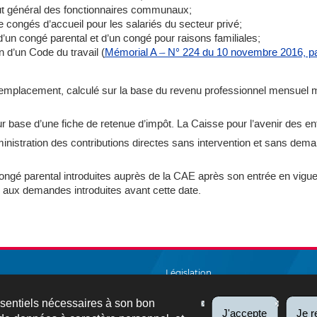
atut général des fonctionnaires communaux;
e congés d’accueil pour les salariés du secteur privé;
 d’un congé parental et d’un congé pour raisons familiales;
on d’un Code du travail (
Mémorial A – N° 224 du 10 novembre 2016, p
remplacement, calculé sur la base du revenu professionnel mensuel 
 sur base d’une fiche de retenue d’impôt. La Caisse pour l’avenir des
ministration des contributions directes sans intervention et sans dema
ngé parental introduites auprès de la CAE après son entrée en vigueu
es aux demandes introduites avant cette date.
Législation
Salarié et pensionné
ssentiels nécessaires à son bon
J'accepte
Je r