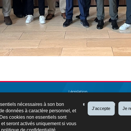
Législation
Salarié et pensionné
ssentiels nécessaires à son bon
J'accepte
Je r
de données à caractère personnel, et
A à Z
 Des cookies non essentiels sont
es et seront activés uniquement si vous
Échanges électroniques
e
politique de confidentialité
.