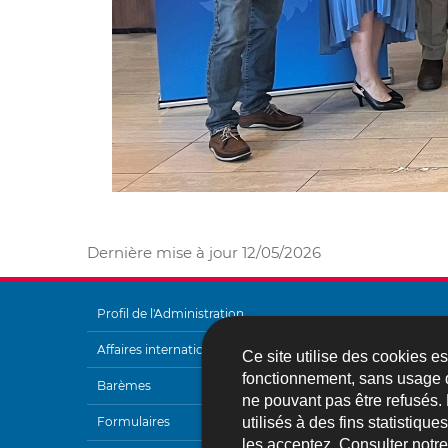
Dernière mise à jour
12/05/2026
Profil de l'Administration
MENU
Affaires internationales
Ce site utilise des cookies e
DE
fonctionnement, sans usage 
Barèmes
ne pouvant pas être refusés.
NAVIGATION
utilisés à des fins statistiqu
Formulaires
les acceptez. Consulter notr