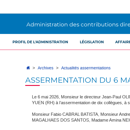
Aller
Aller
à
au
la
contenu
navigation
Administration des contributions dir
PROFIL DE L'ADMINISTRATION
LÉGISLATION
AFFAIR
Accueil
Archives
Actualités assermentations
ASSERMENTATION DU 6 MA
Le 6 mai 2026, Monsieur le directeur Jean-Pau
YUEN (RH) à l’assermentation de dix collègues, à sa
Monsieur Fabio CABRAL BATISTA, Monsieur Andr
MAGALHAES DOS SANTOS, Madame Amina NEHA