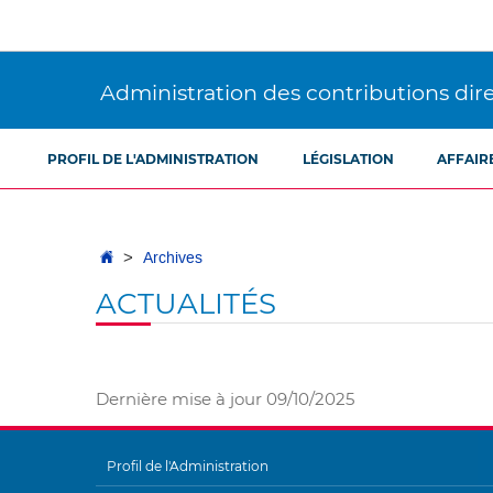
Aller
Aller
à
au
la
contenu
navigation
Administration des contributions dir
PROFIL DE L'ADMINISTRATION
LÉGISLATION
AFFAIR
Accueil
Archives
ACTUALITÉS
Dernière mise à jour
09/10/2025
Profil de l'Administration