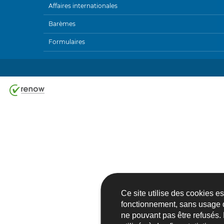
MENU
Affaires internationales
DE
Barèmes
NAVIGATION
Formulaires
Ce site utilise des cookies e
fonctionnement, sans usage 
ne pouvant pas être refusés.