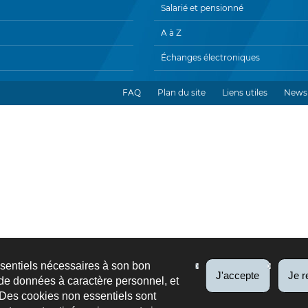
Salarié et pensionné
A à Z
Échanges électroniques
FAQ
Plan du site
Liens utiles
Newsl
ssentiels nécessaires à son bon
J'accepte
Je r
de données à caractère personnel, et
 Des cookies non essentiels sont