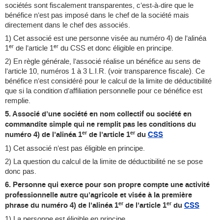
sociétés sont fiscalement transparentes, c’est-à-dire que le
bénéfice n’est pas imposé dans le chef de la société mais
directement dans le chef des associés.
1) Cet associé est une personne visée au numéro 4) de l’alinéa
er
er
1
de l’article 1
du CSS et donc éligible en principe.
2) En règle générale, l’associé réalise un bénéfice au sens de
l’article 10, numéros 1 à 3 L.I.R. (voir transparence fiscale). Ce
bénéfice n’est considéré pour le calcul de la limite de déductibilité
que si la condition d’affiliation personnelle pour ce bénéfice est
remplie.
5. Associé d’une société en nom collectif ou société en
commandite simple qui ne remplit pas les conditions du
er
er
numéro 4) de l’alinéa 1
de l’article 1
du
CSS
1) Cet associé n’est pas éligible en principe.
2) La question du calcul de la limite de déductibilité ne se pose
donc pas.
6. Personne qui exerce pour son propre compte une activité
professionnelle autre qu’agricole et visée à la première
er
er
phrase du numéro 4) de l’alinéa 1
de l’article 1
du
CSS
1) La personne est éligible en principe.