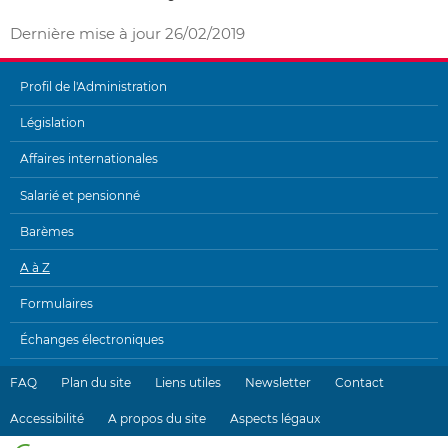
Dernière mise à jour
26/02/2019
Profil de l'Administration
MENU
Législation
DE
Affaires internationales
NAVIGATION
Salarié et pensionné
Barèmes
A à Z
Formulaires
Échanges électroniques
FAQ
Plan du site
Liens utiles
Newsletter
Contact
Accessibilité
A propos du site
Aspects légaux