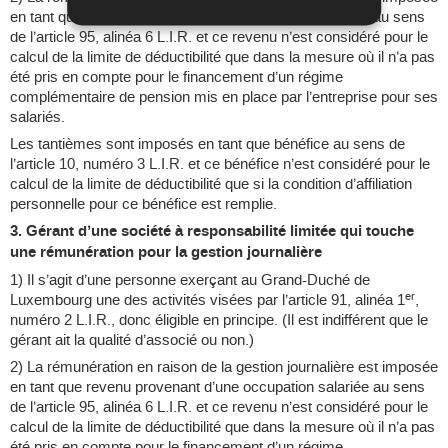
en tant que revenu provenant d’une occupation salariée au sens
de l’article 95, alinéa 6 L.I.R. et ce revenu n’est considéré pour le
calcul de la limite de déductibilité que dans la mesure où il n’a pas
été pris en compte pour le financement d’un régime
complémentaire de pension mis en place par l’entreprise pour ses
salariés.
Les tantièmes sont imposés en tant que bénéfice au sens de
l’article 10, numéro 3 L.I.R. et ce bénéfice n’est considéré pour le
calcul de la limite de déductibilité que si la condition d’affiliation
personnelle pour ce bénéfice est remplie.
3. Gérant d’une société à responsabilité limitée qui touche
une rémunération pour la gestion journalière
1) Il s’agit d’une personne exerçant au Grand-Duché de
er
Luxembourg une des activités visées par l’article 91, alinéa 1
,
numéro 2 L.I.R., donc éligible en principe. (Il est indifférent que le
gérant ait la qualité d’associé ou non.)
2) La rémunération en raison de la gestion journalière est imposée
en tant que revenu provenant d’une occupation salariée au sens
de l’article 95, alinéa 6 L.I.R. et ce revenu n’est considéré pour le
calcul de la limite de déductibilité que dans la mesure où il n’a pas
été pris en compte pour le financement d’un régime