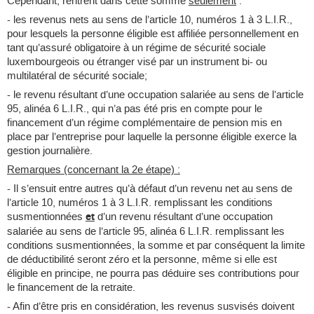
Cependant, rentrent dans cette somme
seulement
:
- les revenus nets au sens de l’article 10, numéros 1 à 3 L.I.R.,
pour lesquels la personne éligible est affiliée personnellement en
tant qu’assuré obligatoire à un régime de sécurité sociale
luxembourgeois ou étranger visé par un instrument bi- ou
multilatéral de sécurité sociale;
- le revenu résultant d’une occupation salariée au sens de l’article
95, alinéa 6 L.I.R., qui n’a pas été pris en compte pour le
financement d’un régime complémentaire de pension mis en
place par l’entreprise pour laquelle la personne éligible exerce la
gestion journalière.
Remarques (concernant la 2e étape) :
- Il s’ensuit entre autres qu’à défaut d’un revenu net au sens de
l’article 10, numéros 1 à 3 L.I.R. remplissant les conditions
susmentionnées
et
d’un revenu résultant d’une occupation
salariée au sens de l’article 95, alinéa 6 L.I.R. remplissant les
conditions susmentionnées, la somme et par conséquent la limite
de déductibilité seront zéro et la personne, même si elle est
éligible en principe, ne pourra pas déduire ses contributions pour
le financement de la retraite.
- Afin d’être pris en considération, les revenus susvisés doivent