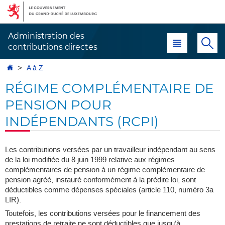
Aller
Aller
à
au
la
contenu
Administration des
Menu principal
Re
navigation
contributions directes
Accueil
A à Z
RÉGIME COMPLÉMENTAIRE DE
PENSION POUR
INDÉPENDANTS (RCPI)
Les contributions versées par un travailleur indépendant au sens
de la loi modifiée du 8 juin 1999 relative aux régimes
complémentaires de pension à un régime complémentaire de
pension agréé, instauré conformément à la prédite loi, sont
déductibles comme dépenses spéciales (article 110, numéro 3a
LIR).
Toutefois, les contributions versées pour le financement des
prestations de retraite ne sont déductibles que jusqu’à