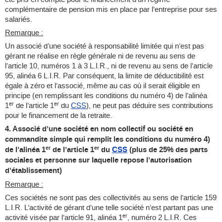
complémentaire de pension mis en place par l’entreprise pour ses
salariés.
Remarque :
Un associé d’une société à responsabilité limitée qui n’est pas
gérant ne réalise en règle générale ni de revenu au sens de
l’article 10, numéros 1 à 3 L.I.R., ni de revenu au sens de l’article
95, alinéa 6 L.I.R. Par conséquent, la limite de déductibilité est
égale à zéro et l’associé, même au cas où il serait éligible en
principe (en remplissant les conditions du numéro 4) de l’alinéa
er
er
1
de l’article 1
du
CSS
), ne peut pas déduire ses contributions
pour le financement de la retraite.
4. Associé d’une société en nom collectif ou société en
commandite simple qui remplit les conditions du numéro 4)
er
er
de l’alinéa 1
de l’article 1
du
CSS
(plus de 25% des parts
sociales et personne sur laquelle repose l’autorisation
d’établissement)
Remarque :
Ces sociétés ne sont pas des collectivités au sens de l’article 159
L.I.R. L’activité de gérant d’une telle société n’est partant pas une
er
activité visée par l’article 91, alinéa 1
, numéro 2 L.I.R. Ces