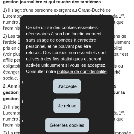
gestion journalière et qui touche des tantièmes
1) Il s’agit d’une personne exerçant au Grand-Duché de
er
Luxembourg une des activités visées par l’article 91, alinéa 1
,
numéro 2 L.I.R., donc éligible en principe. (Il est indifférent que
Ce site utilise des cookies essentiels
l’administrateur ait la qualité d’actionnaire ou non.)
nécessaires à son bon fonctionnement,
2) Les tantièmes sont imposés en tant que bénéfice au sens de
sans usage de données à caractère
l’article 10, numéro 3 L.I.R. Ce bénéfice est cependant seulement
personnel, et ne pouvant pas être
pris en considération pour le calcul de la limite de déductibilité
refusés. Des cookies non essentiels sont
(voir plus haut : rentre dans la « somme ») si l’administrateur est
utilisés à des fins statistiques et seront
affilié personnellement pour ce bénéfice en tant qu’assuré
activés uniquement si vous les acceptez.
obligatoire à un régime de sécurité sociale luxembourgeois ou
Consulter notre
politique de confidentialité
.
étranger visé par un instrument bi- ou multilatéral de sécurité
sociale.
2. Administrateur d’une société anonyme qui exerce la
J'accepte
gestion journalière et qui touche une rémunération pour la
gestion journalière et des tantièmes
Je refuse
1) Il s’agit d’une personne exerçant au Grand-Duché de
er
Luxembourg une des activités visées par l’article 91, alinéa 1
,
numéro 2 L.I.R., donc éligible en principe. (Il est indifférent que
l’administrateur ait la qualité d’actionnaire ou non.)
Gérer les cookies
2) La rémunération en raison de la gestion journalière est imposée