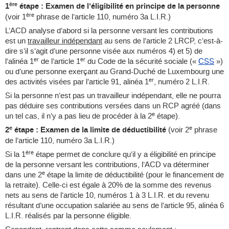
ère
1
étape : Examen de l’éligibilité en principe de la personne
ère
(voir 1
phrase de l’article 110, numéro 3a L.I.R.)
L’ACD analyse d’abord si la personne versant les contributions
est un
travailleur indépendant
au sens de l’article 2 LRCP, c’est-à-
dire s’il s’agit d’une personne visée aux numéros 4) et 5) de
er
er
l’alinéa 1
de l’article 1
du Code de la sécurité sociale («
CSS
»)
ou d’une personne exerçant au Grand-Duché de Luxembourg une
er
des activités visées par l’article 91, alinéa 1
, numéro 2 L.I.R.
Si la personne n’est pas un travailleur indépendant, elle ne pourra
pas déduire ses contributions versées dans un RCP agréé (dans
e
un tel cas, il n’y a pas lieu de procéder à la 2
étape).
e
e
2
étape : Examen de la limite de déductibilité
(voir 2
phrase
de l’article 110, numéro 3a L.I.R.)
ère
Si la 1
étape permet de conclure qu’il y a éligibilité en principe
de la personne versant les contributions, l’ACD va déterminer
e
dans une 2
étape la limite de déductibilité (pour le financement de
la retraite). Celle-ci est égale à 20% de la somme des revenus
nets au sens de l’article 10, numéros 1 à 3 L.I.R. et du revenu
résultant d’une occupation salariée au sens de l’article 95, alinéa 6
L.I.R. réalisés par la personne éligible.