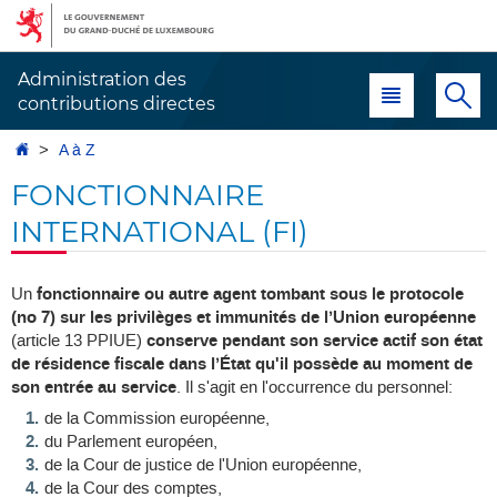
Aller
Aller
à
au
la
contenu
Administration des
Menu principal
Re
navigation
contributions directes
Accueil
A à Z
FONCTIONNAIRE
INTERNATIONAL (FI)
Un
fonctionnaire ou autre agent tombant sous le protocole
(no 7) sur les privilèges et immunités de l’Union européenne
(article 13 PPIUE)
conserve pendant son service actif son état
de résidence fiscale dans l’État qu'il possède au moment de
son entrée au service
. Il s'agit en l'occurrence du personnel:
de la Commission européenne,
du Parlement européen,
de la Cour de justice de l'Union européenne,
de la Cour des comptes,