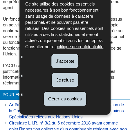
de préférence, par le service du personnel du fonctionnaire ou
Ce site utilise des cookies essentiels
agent.
nécessaires à son bon fonctionnement,
sans usage de données à caractère
Un fonctionnaire ou agent énuméré aux points 1. à 6. ci-dessus
personnel, et ne pouvant pas être
en activité de service est également invité à joindre une copie
refusés. Des cookies non essentiels sont
confirmant son pays de résidence au moment de son entrée au
utilisés à des fins statistiques et seront
service. Cette copie peut être établie par le service du personnel
activés uniquement si vous les acceptez.
du fonctionnaire. L'article 13 du PPIUE ne concerne que le
Consulter notre
politique de confidentialité
.
fonctionnaire ou autre agent exerçant sa fonction au service de
l'Union.
J'accepte
L’ACD reste toujours en droit de demander des pièces
justificatives supplémentaires dans le cadre du contrôle des
informations, des affirmations, des demandes, déclarations,
Je refuse
réclamations ou recours qui lui sont destinés.
POUR EN SAVOIR PLUS
Gérer les cookies
Arrêté grand-ducal du 13 octobre 1950 relatif à l´exécution de
la Convention sur les Privilèges et Immunités des Institutions
Spécialisées reliées aux Nations Unies
Circulaire L.I.R. n° 3/2 du 6 décembre 2018 ayant comme
objet l'imposition collective d'un contribuable résident avec son