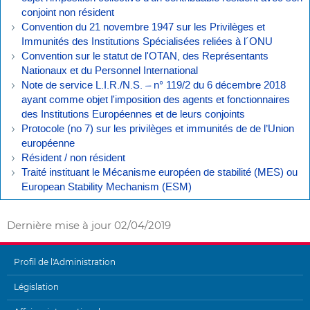
conjoint non résident
Convention du 21 novembre 1947 sur les Privilèges et
Immunités des Institutions Spécialisées reliées à l´ONU
Convention sur le statut de l'OTAN, des Représentants
Nationaux et du Personnel International
Note de service L.I.R./N.S. – n° 119/2 du 6 décembre 2018
ayant comme objet l'imposition des agents et fonctionnaires
des Institutions Européennes et de leurs conjoints
Protocole (no 7) sur les privilèges et immunités de de l’Union
européenne
Résident / non résident
Traité instituant le Mécanisme européen de stabilité (MES) ou
European Stability Mechanism (ESM)
Dernière mise à jour
02/04/2019
Profil de l'Administration
MENU
Législation