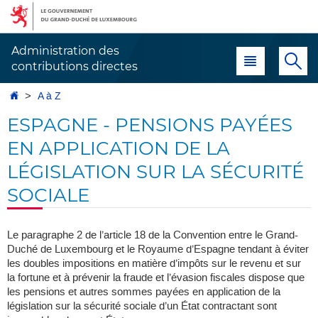
Aller
Aller
à
au
la
contenu
Administration des
Menu principal
Re
navigation
contributions directes
Accueil
A à Z
ESPAGNE - PENSIONS PAYÉES
EN APPLICATION DE LA
LÉGISLATION SUR LA SÉCURITÉ
SOCIALE
Le paragraphe 2 de l’article 18 de la Convention entre le Grand-
Duché de Luxembourg et le Royaume d’Espagne tendant à éviter
les doubles impositions en matière d’impôts sur le revenu et sur
la fortune et à prévenir la fraude et l’évasion fiscales dispose que
les pensions et autres sommes payées en application de la
législation sur la sécurité sociale d’un État contractant sont