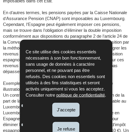
imposables dans cet État.
En d’autres termes, les pensions payées par la Caisse Nationale
d’Assurance Pension (CNAP) sont imposables au Luxembourg.
Cependant, l’Espagne peut également imposer ces pensions,
mais se trouve dans l’obligation d’éliminer la double imposition
conformément aux dispositions du paragraphe 2 de l’article 24 de
la Convention précitée. L’Espagne élimine la double imposition par
la méthode de l’imputation. Cette méthode consiste à intégrer les
Ce site utilise des cookies essentiels
revenus de source luxembourgeoise dans la base d’imposition
nécessaires à son bon fonctionnement,
espagnole et à déduire de l’impôt espagnol l’impôt payé sur ces
sans usage de données à caractère
revenus au Luxembourg. La déduction ne peut toutefois pas
personnel, et ne pouvant pas être
dépasser l’impôt espagnol relatif à ces revenus.
refusés. Des cookies non essentiels sont
utilisés à des fins statistiques et seront
Exemple (montants fictifs pour les besoins de la présente
activés uniquement si vous les acceptez.
illustration):
Un contribuable résident de l’Espagne touche une pension de la
Consulter notre
politique de confidentialité
.
part de la CNAP. Le revenu imposable annuel du contribuable au
Luxembourg s’élève à 25.000 € en 2019. L’impôt dû au
J'accepte
Luxembourg est de 210 €. La même pension est imposée en
Espagne et les impôts en Espagne s’élèvent à 2.210 €. Pour
éliminer la double imposition, l’Espagne déduit de la cote d’impôt
Je refuse
espagnole (2.210 €) les impôts payés au Luxembourg (210 €). Un