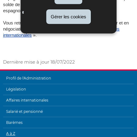
solde de 2.000 € reste à payer à l’administration fiscale
espagnole.
Gérer les cookies
Vous retrouvez les conventions internationales en vigueur et en
négociation sur le site internet de l’ACD, rubrique «
Affaires
internationales
».
Dernière mise à jour
18/07/2022
Profil de l'Administration
MENU
Législation
DE
Affaires internationales
NAVIGATION
Salarié et pensionné
Barèmes
A à Z