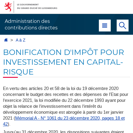
Aller
Aller
à
au
la
contenu
Administration des
Menu principal
Re
navigation
contributions directes
Accueil
A à Z
BONIFICATION D'IMPÔT POUR
INVESTISSEMENT EN CAPITAL-
RISQUE
En vertu des articles 20 et 58 de la loi du 19 décembre 2020
concernant le budget des recettes et des dépenses de l'Etat pour
l’exercice 2021, la loi modifiée du 22 décembre 1993 ayant pour
objet la relance de l’investissement dans l’intérêt du
développement économique est abrogée à partir du 1er janvier
2021 (
Mémorial A - N° 1061 du 23 décembre 2020, pages 18 et
42
).
Jusqu'au 31 décembre 2020, les dispositions suivantes étaient