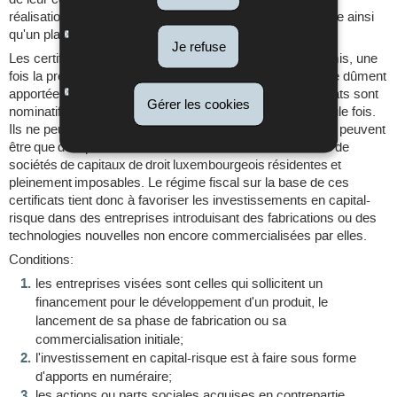
réalisation, l'impact escompté en termes de valeur ajoutée ainsi
qu'un plan d'affaires.
Je refuse
Les certificats d'investissement en capital-risque sont émis, une
fois la preuve de la réalisation de l'apport en capital risque dûment
apportée par les demandeurs des certificats. Les certificats sont
Gérer les cookies
nominatifs et peuvent être endossés (transférés) une seule fois.
Ils ne peuvent pas être fractionnés. Les endossataires ne peuvent
être que des personnes morales constituées sous forme de
sociétés de capitaux de droit luxembourgeois résidentes et
pleinement imposables. Le régime fiscal sur la base de ces
certificats tient donc à favoriser les investissements en capital-
risque dans des entreprises introduisant des fabrications ou des
technologies nouvelles non encore commercialisées par elles.
Conditions:
les entreprises visées sont celles qui sollicitent un
financement pour le développement d'un produit, le
lancement de sa phase de fabrication ou sa
commercialisation initiale;
l'investissement en capital-risque est à faire sous forme
d'apports en numéraire;
les actions ou parts sociales acquises en contrepartie