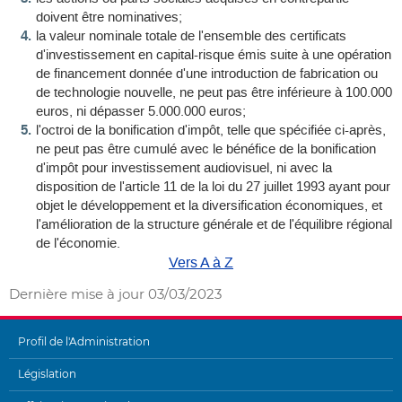
doivent être nominatives;
la valeur nominale totale de l'ensemble des certificats
d'investissement en capital-risque émis suite à une opération
de financement donnée d'une introduction de fabrication ou
de technologie nouvelle, ne peut pas être inférieure à 100.000
euros, ni dépasser 5.000.000 euros;
l'octroi de la bonification d'impôt, telle que spécifiée ci-après,
ne peut pas être cumulé avec le bénéfice de la bonification
d'impôt pour investissement audiovisuel, ni avec la
disposition de l'article 11 de la loi du 27 juillet 1993 ayant pour
objet le développement et la diversification économiques, et
l'amélioration de la structure générale et de l'équilibre régional
de l'économie.
Vers A à Z
Dernière mise à jour
03/03/2023
Profil de l'Administration
MENU
Législation