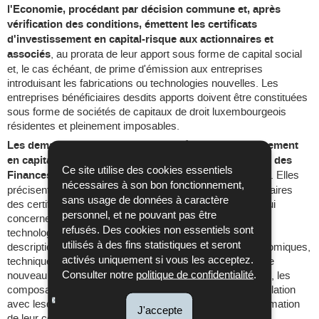
l'Economie, procédant par décision commune et, après
vérification des conditions, émettent les certificats
d'investissement en capital-risque aux actionnaires et
associés
, au prorata de leur apport sous forme de capital social
et, le cas échéant, de prime d'émission aux entreprises
introduisant les fabrications ou technologies nouvelles. Les
entreprises bénéficiaires desdits apports doivent être constituées
sous forme de sociétés de capitaux de droit luxembourgeois
résidentes et pleinement imposables.
Les demandes en obtention de certificats d'investissement
en capital-risque sont à introduire auprès du Ministre des
Ce site utilise des cookies essentiels
Finances
avant la réalisation de l'apport en capital-risque. Elles
nécessaires à son bon fonctionnement,
précisent les nom, raison sociale et adresse des bénéficiaires
sans usage de données à caractère
des certificats, la valeur nominale de leur apport; en ce qui
personnel, et ne pouvant pas être
concerne l'entreprise introduisant les fabrications ou des
refusés. Des cookies non essentiels sont
technologies nouvelles, les demandes comprennent une
utilisés à des fins statistiques et seront
description du projet d'ensemble dans ses aspects économiques,
activés uniquement si vous les acceptez.
techniques et sociaux et mettent en évidence le caractère
Consulter notre
politique de confidentialité
.
nouveau de la fabrication ou de la technologie à introduire, les
composantes de l'investissement ou des dépenses en relation
avec lesdites technologie ou fabrication, ainsi qu'une estimation
J'accepte
de leur coût, le plan de financement du projet, le délai de