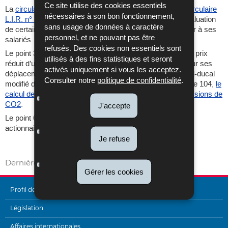
Ce site utilise des cookies essentiels
La
circulaire LIR n° 104/1 du 16 juillet 2018
ainsi que la
circulaire
nécessaires à son bon fonctionnement,
L.I.R. n° 104/1bis du 4 février 2020
ont comme objet l'évaluation
sans usage de données à caractère
de certains avantages mis à disposition par un employeur à ses
personnel, et ne pouvant pas être
salariés.
refusés. Des cookies non essentiels sont
Le point 3. traite la mise à la disposition à titre gratuit ou à prix
utilisés à des fins statistiques et seront
réduit d’une voiture au salarié que celui-ci peut utiliser pour ses
activés uniquement si vous les acceptez.
déplacements privés. Conformément au règlement grand-ducal
Consulter notre
politique de confidentialité
.
modifié du 23 décembre 2016 portant exécution de l’article 104,
le
calcul de l’avantage fiscal peut être évalué selon les émissions de
CO2
.
J'accepte
Le point 6. traite les avantages en nature accordés aux
actionnaires de sociétés de capitaux.
Je refuse
Dernière mise à jour
22/05/2023
Gérer les cookies
Profil de l'Administration
MENU
Législation
Affaires internationales